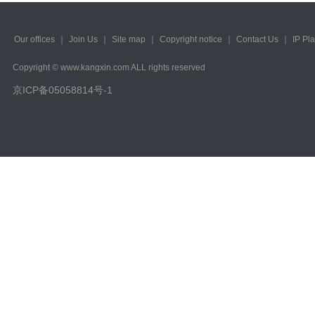
2023/ Vol. 223
2022/ Vol. 221
Our offices
｜
Join Us
｜
Site map
｜
Copyright notice
｜
Contact Us
｜
IP Pl
2022/ Vol. 219
Copyright © www.kangxin.com ALL rights reserved
京ICP备05058814号-1
2022/ Vol. 217
2022/ Vol. 215
2022/ Vol. 213
2022/ Vol. 211
2022/ Vol. 209
2022/ Vol. 207
2022/ Vol. 205
2022/ Vol. 203