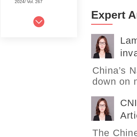
2024/ Vol. 267
Expert A
2024/ Vol. 265
2024/ Vol. 263
Lam
2024/ Vol. 261
inv
2024/ Vol. 259
2024/ Vol. 257
China’s N
2024/ Vol. 255
down on ma
2024/ Vol. 253
CNI
2024/ Vol. 249
Art
2024/ Vol. 251
2024/ Vol. 247
The Chine