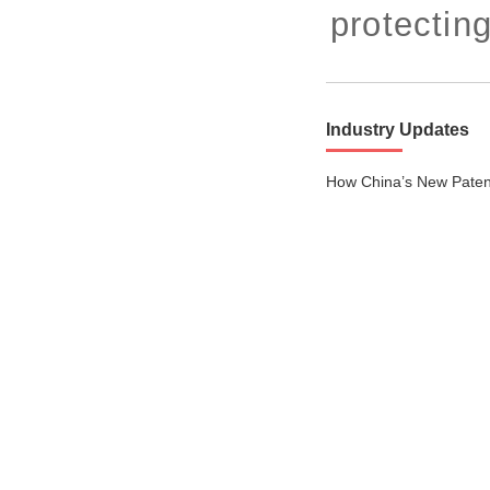
2023/ Vol. 245
protecting
2023/ Vol. 243
2023/ Vol. 241
Industry Updates
2023/ Vol. 239
How China’s New Paten
2023/ Vol. 237
2023/ Vol. 235
2023/ Vol. 233
2023/ Vol. 231
2023/ Vol. 229
2023/ Vol. 227
2023/ Vol. 225